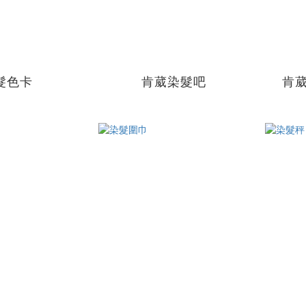
髮色卡
肯葳染髮吧
肯