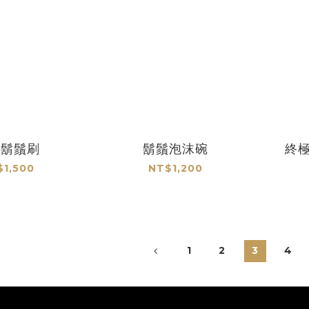
容鬍鬚刷
鬍鬚泡沫碗
終極
$1,500
NT$1,200
1
2
3
4