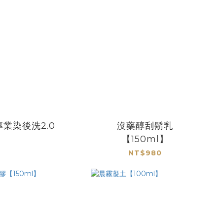
專業染後洗2.0
沒藥醇刮鬍乳
【150ml】
NT$980