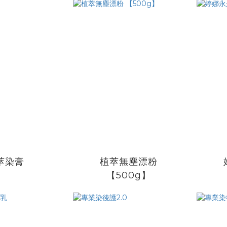
萃染膏
植萃無塵漂粉
【500g】