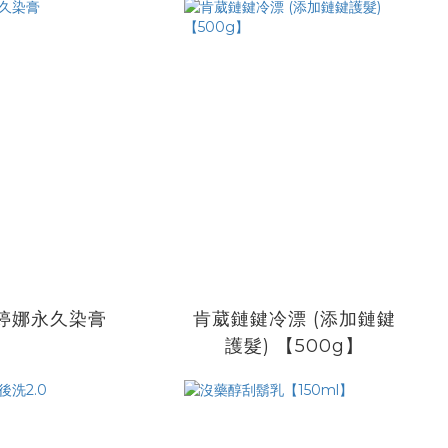
婷娜永久染膏
肯葳鏈鍵冷漂 (添加鏈鍵
護髮) 【500g】