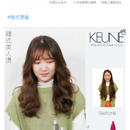
#韓式燙髮