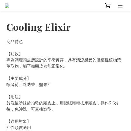
Cooling Elixir
商品特色
【功效】
專為調理頭皮所設計的平衡菁露，具有清涼感受的濃縮性植物漿
萃取物，能平衡頭皮功能正常化。
【主要成分】
歐薄荷、迷迭香、堅果油
【用法】
於洗後塗抹於拍乾的頭皮上，用指腹輕輕按摩頭皮，操作3-5分
後，免沖洗，可直接造型。
【適用對象】
油性頭皮適用