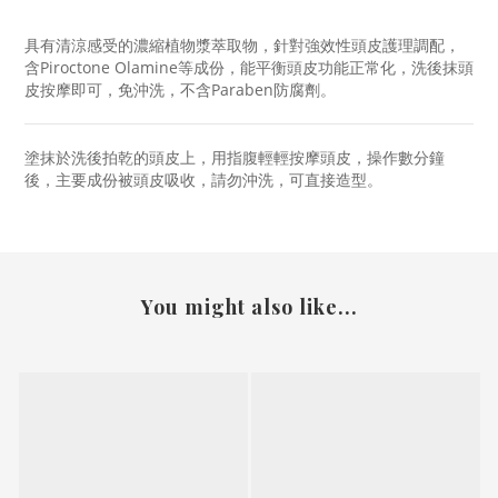
具有清涼感受的濃縮植物漿萃取物，針對強效性頭皮護理調配，
含Piroctone Olamine等成份，能平衡頭皮功能正常化，洗後抹頭
皮按摩即可，免沖洗，不含Paraben防腐劑。
塗抹於洗後拍乾的頭皮上，用指腹輕輕按摩頭皮，操作數分鐘
後，主要成份被頭皮吸收，請勿沖洗，可直接造型。
You might also like...