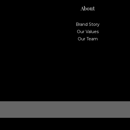
About
Brand Story
Our Values
Our Team