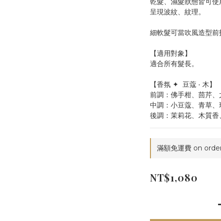
乾髮、濕髮狀態皆可使
呈現波紋、紋理。
細軟髮可當吹風造型前
【適用對象】
適合所有髮長。
【香氛 ✦  豆蔻 ‧ 木】
前調：佛手柑、茴芹、
中調：小豆蔻、青草、
後調：茉莉花、木質香
滿額免運費 on orde
NT$1,080