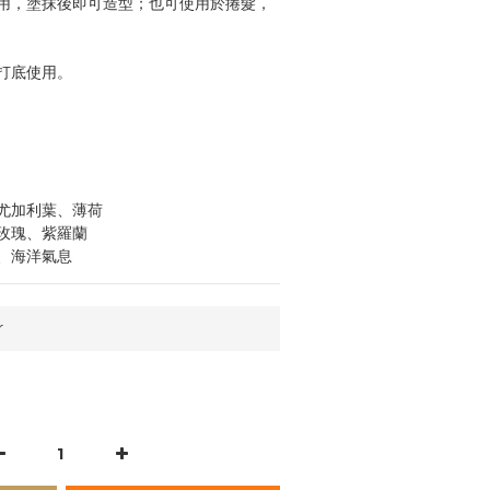
用，塗抹後即可造型；也可使用於捲髮，
打底使用。
尤加利葉、薄荷
玫瑰、紫羅蘭
、海洋氣息
r