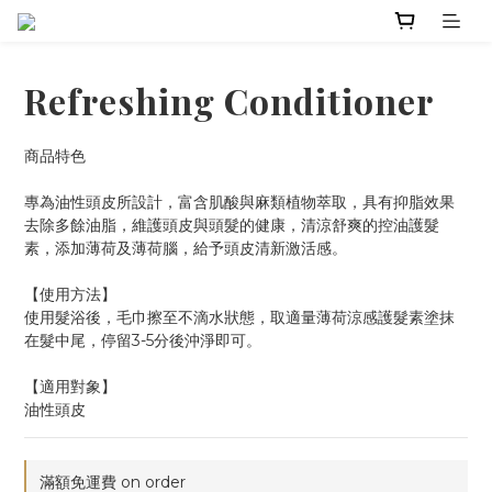
Refreshing Conditioner
商品特色
專為油性頭皮所設計，富含肌酸與麻類植物萃取，具有抑脂效果
去除多餘油脂，維護頭皮與頭髮的健康，清涼舒爽的控油護髮
素，添加薄荷及薄荷腦，給予頭皮清新激活感。
【使用方法】
使用髮浴後，毛巾擦至不滴水狀態，取適量薄荷涼感護髮素塗抹
在髮中尾，停留3-5分後沖淨即可。
【適用對象】
油性頭皮
滿額免運費 on order