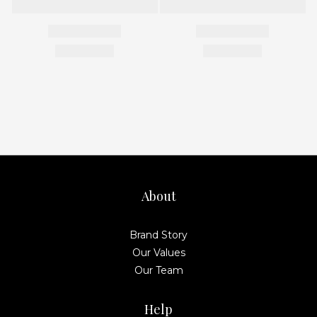
About
Brand Story
Our Values
Our Team
Help