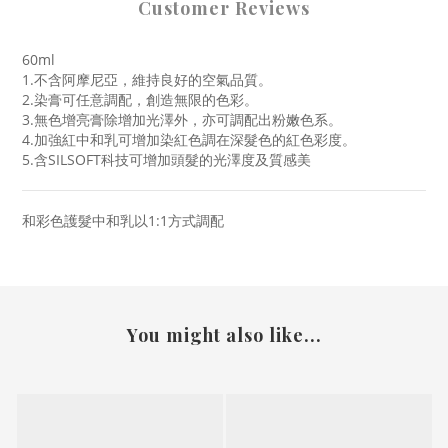
Customer Reviews
60ml
1.不含阿摩尼亞，維持良好的空氣品質。
2.染膏可任意調配，創造無限的色彩。
3.無色增亮膏除增加光澤外，亦可調配出粉嫩色系。
4.加強紅中和乳可增加染紅色調在深髮色的紅色彩度。
5.含SILSOFT科技可增加頭髮的光澤度及質感美
和彩色護髮中和乳以1:1方式調配
You might also like...