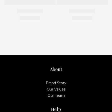
About
Brand Story
Our Values
Our Team
Help