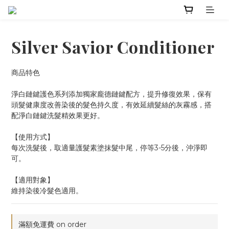
Silver Savior Conditioner
商品特色
淨白鏈鍵護色系列添加獨家龐德鏈鍵配方，提升修復效果，保有
頭髮健康度改善染後的髮色持久度，有效延續髮絲的灰霧感，搭
配淨白鏈鍵洗髮精效果更好。
【使用方式】
每次洗髮後，取適量護髮素塗抹髮中尾，停等3-5分後，沖淨即
可。
【適用對象】
維持染後冷髮色適用。
滿額免運費 on order