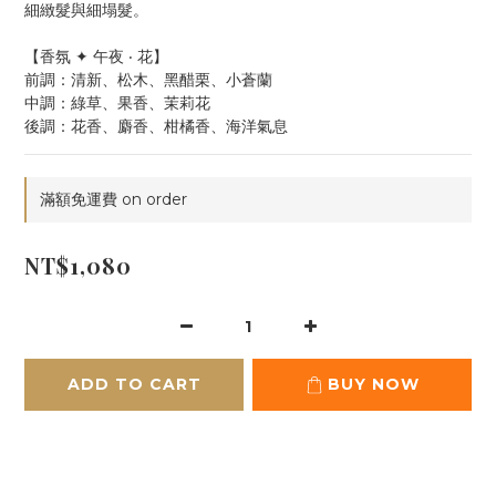
細緻髮與細塌髮。
【香氛 ✦ 午夜 ‧ 花】
前調：清新、松木、黑醋栗、小蒼蘭
中調：綠草、果香、茉莉花
後調：花香、麝香、柑橘香、海洋氣息
滿額免運費 on order
NT$1,080
ADD TO CART
BUY NOW