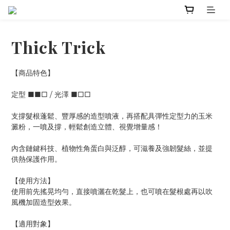
Thick Trick
【商品特色】
定型 ■■□ / 光澤 ■□□
支撐髮根蓬鬆、豐厚感的造型噴液，再搭配具彈性定型力的玉米
澱粉，一噴及撐，輕鬆創造立體、視覺增量感！
內含鏈鍵科技、植物性角蛋白與泛醇，可滋養及強韌髮絲，並提
供熱保護作用。
【使用方法】
使用前先搖晃均勻，直接噴灑在乾髮上，也可噴在髮根處再以吹
風機加固造型效果。
【適用對象】