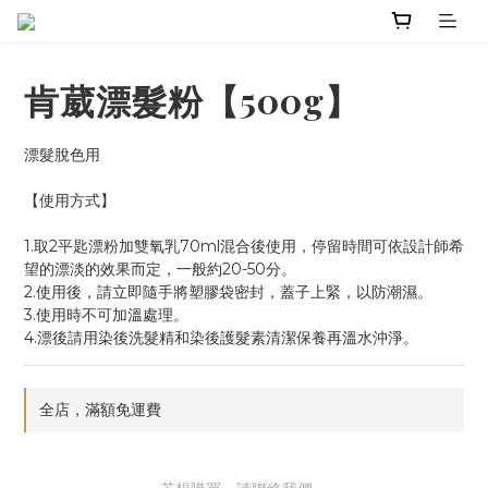
肯葳漂髮粉【500g】
漂髮脫色用
【使用方式】
1.取2平匙漂粉加雙氧乳70ml混合後使用，停留時間可依設計師希
望的漂淡的效果而定，一般約20-50分。
2.使用後，請立即隨手將塑膠袋密封，蓋子上緊，以防潮濕。
3.使用時不可加溫處理。
4.漂後請用染後洗髮精和染後護髮素清潔保養再溫水沖淨。
全店，滿額免運費