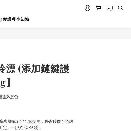
頭髮護理小知識
冷漂 (添加鏈鍵護
0g】
髮至8度色
.5比率與雙氧乳混合後使用，停留時間可依設
定，一般約20-50分。