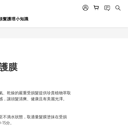
頭髮護理小知識
立即購買
極護膜
氣、乾燥的嚴重受損髮提供珍貴植物萃取
感，讓頭髮清爽、健康且有美麗光澤。
至不滴水狀態，取適量髮膜塗抹在受損
-15分。