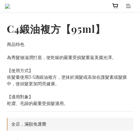
C4緞油複方【95ml】
商品特色
為秀髮做滋潤打底，使乾燥的嚴重受損髮重返美麗光澤。
【使用方式】
依髮量使用3-5滴緞油複方，塗抹於濕髮或添加在護髮素或髮膜
中，使頭髮更加閃亮健康。
【適用對象】
乾澀、毛躁的嚴重受損髮適用。
全店，滿額免運費