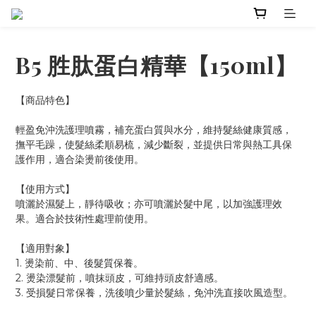
B5 胜肽蛋白精華【150ml】
【商品特色】
輕盈免沖洗護理噴霧，補充蛋白質與水分，維持髮絲健康質感，
撫平毛躁，使髮絲柔順易梳，減少斷裂，並提供日常與熱工具保
護作用，適合染燙前後使用。
【使用方式】
噴灑於濕髮上，靜待吸收；亦可噴灑於髮中尾，以加強護理效
果。適合於技術性處理前使用。
【適用對象】
1. 燙染前、中、後髮質保養。
2. 燙染漂髮前，噴抹頭皮，可維持頭皮舒適感。
3. 受損髮日常保養，洗後噴少量於髮絲，免沖洗直接吹風造型。