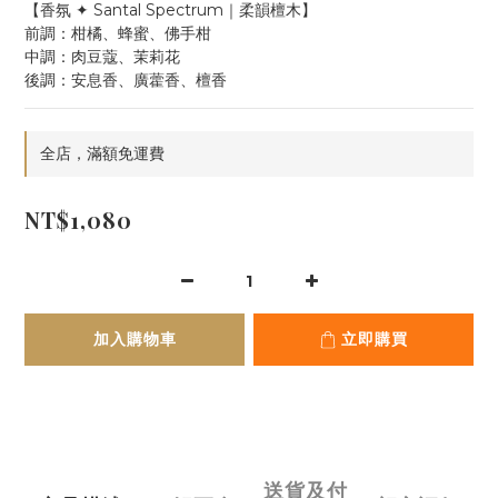
【香氛 ✦ Santal Spectrum｜柔韻檀木】
前調：柑橘、蜂蜜、佛手柑
中調：肉豆蔻、茉莉花
後調：安息香、廣藿香、檀香
全店，滿額免運費
NT$1,080
加入購物車
立即購買
送貨及付